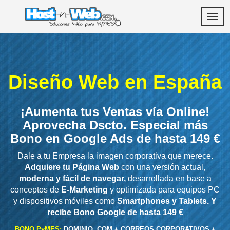
Togg
navig
Diseño Web en España
¡Aumenta tus Ventas vía Online!
Aprovecha Dscto. Especial más
Bono en Google Ads de hasta 149 €
Dale a tu Empresa la imagen corporativa que merece.
Adquiere tu Página Web
con una versión actual,
moderna y fácil de navegar,
desarrollada en base a
conceptos de
E-Marketing
y optimizada para equipos PC
y dispositivos móviles como
Smartphones y Tablets. Y
recibe Bono Google de hasta 149 €
BONO PyMES:
DOMINIO .COM + CORREOS CORPORATIVOS +