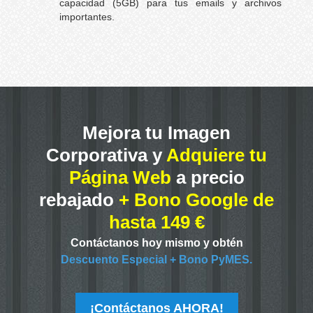
capacidad (5GB) para tus emails y archivos
importantes.
Mejora tu Imagen
Corporativa y
Adquiere tu
Página Web
a precio
rebajado
+ Bono Google de
hasta 149 €
Contáctanos hoy mismo y obtén
Descuento Especial + Bono PyMES.
¡Contáctanos AHORA!