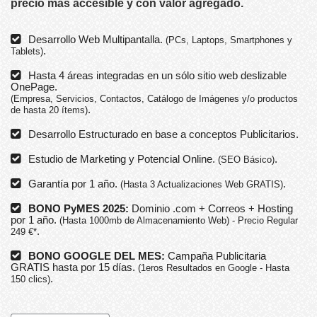
precio más accesible y con valor agregado.
Desarrollo Web Multipantalla.
(PCs, Laptops, Smartphones y
.
Tablets)
Hasta 4 áreas integradas en un sólo sitio web deslizable
OnePage.
(Empresa, Servicios, Contactos, Catálogo de Imágenes y/o productos
.
de hasta 20 ítems)
Desarrollo Estructurado en base a conceptos Publicitarios.
Estudio de Marketing y Potencial Online.
.
(SEO Básico)
Garantía por 1 año.
.
(Hasta 3 Actualizaciones Web GRATIS)
BONO PyMES 2025:
Dominio .com + Correos + Hosting
por 1 año.
(Hasta 1000mb de Almacenamiento Web) - Precio Regular
.
249 €*
BONO GOOGLE DEL MES:
Campaña Publicitaria
GRATIS hasta por 15 días.
(1eros Resultados en Google - Hasta
.
150 clics)