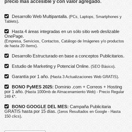
precio más accesible y con valor agregado.
Desarrollo Web Multipantalla.
(PCs, Laptops, Smartphones y
.
Tablets)
Hasta 4 áreas integradas en un sólo sitio web deslizable
OnePage.
(Empresa, Servicios, Contactos, Catálogo de Imágenes y/o productos
.
de hasta 20 ítems)
Desarrollo Estructurado en base a conceptos Publicitarios.
Estudio de Marketing y Potencial Online.
.
(SEO Básico)
Garantía por 1 año.
.
(Hasta 3 Actualizaciones Web GRATIS)
BONO PyMES 2025:
Dominio .com + Correos + Hosting
por 1 año.
(Hasta 1000mb de Almacenamiento Web) - Precio Regular
.
249 €*
BONO GOOGLE DEL MES:
Campaña Publicitaria
GRATIS hasta por 15 días.
(1eros Resultados en Google - Hasta
.
150 clics)