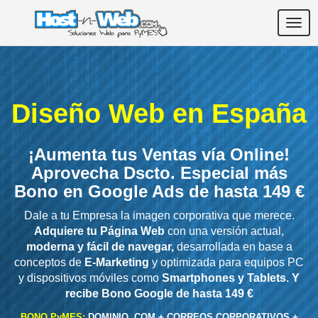
Togg
navig
Diseño Web en España
¡Aumenta tus Ventas vía Online!
Aprovecha Dscto. Especial más
Bono en Google Ads de hasta 149 €
Dale a tu Empresa la imagen corporativa que merece.
Adquiere tu Página Web
con una versión actual,
moderna y fácil de navegar,
desarrollada en base a
conceptos de
E-Marketing
y optimizada para equipos PC
y dispositivos móviles como
Smartphones y Tablets. Y
recibe Bono Google de hasta 149 €
BONO PyMES:
DOMINIO .COM + CORREOS CORPORATIVOS +