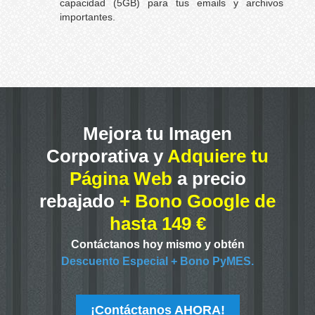
capacidad (5GB) para tus emails y archivos
importantes.
Mejora tu Imagen
Corporativa y
Adquiere tu
Página Web
a precio
rebajado
+ Bono Google de
hasta 149 €
Contáctanos hoy mismo y obtén
Descuento Especial + Bono PyMES.
¡Contáctanos AHORA!